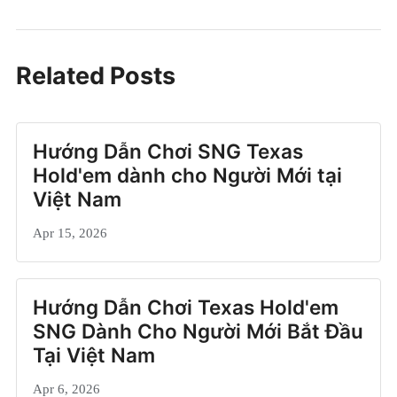
Related Posts
Hướng Dẫn Chơi SNG Texas
Hold'em dành cho Người Mới tại
Việt Nam
Apr 15, 2026
Hướng Dẫn Chơi Texas Hold'em
SNG Dành Cho Người Mới Bắt Đầu
Tại Việt Nam
Apr 6, 2026